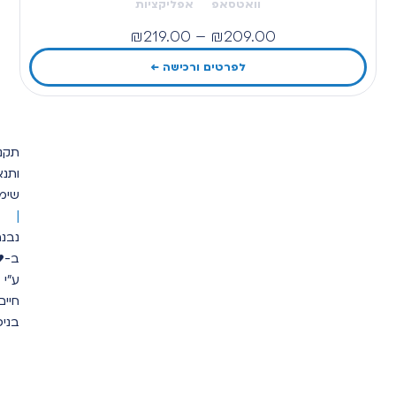
וואטסאפ
אפליקציות
₪
219.00
–
₪
209.00
לפרטים ורכישה ←
ה
תקנון
א
ותנאי
ת
ר
שימוש
נ
ב
|
נ
ה
נבנה
ל
ב-♥
עי
לו
ע"י
י
נ
חיים
ש
בניסטי
מ
ת
ד
ני
א
ל