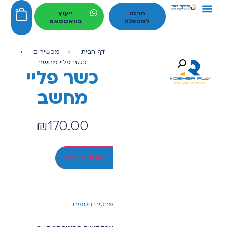
ניהול עצמי ובקרת הורים
פתרונות חינמיים
הגנה וסינון תוכן
מכשירים פשוטים ומותאמים
0
תרמו
ייעוץ
למהפכה
בוואטסאפ
דף הבית
←
מכשירים
←
כשר פליי מחשב
כשר פליי
מחשב
₪
170.00
הוספה לסל
פרטים נוספים