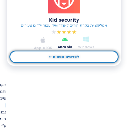
Kid security
אפליקציית בקרת הורים לאנדרואיד עבור ילדים צעירים
★
★
★
★
★
Android
Windows
Apple iOS
לפרטים נוספים ←
ה
תקנון
א
ותנאי
ת
ר
שימוש
נ
ב
|
נ
ה
נבנה
ל
ב-♥
עי
לו
ע"י
י