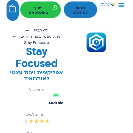
ניהול עצמי ובקרת הורים
פתרונות חינמיים
הגנה וסינון תוכן
מכשירים פשוטים ומותאמים
0
תרמו
ייעוץ
למהפכה
בוואטסאפ
דף הבית
←
ניהול עצמי ובקרת הורים
←
Stay Focused
Stay
Focused
אפליקציית ניהול עצמי
לאנדרואיד
מתאים ל:
Android
דירוג הגולשים:
★
★
★
★
★